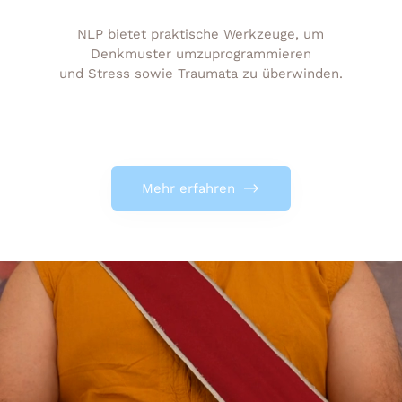
NLP bietet praktische Werkzeuge, um
Denkmuster umzuprogrammieren
und Stress sowie Traumata zu überwinden.
Mehr erfahren