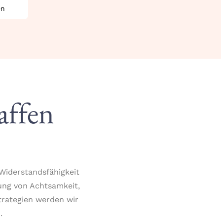
en
affen
 Widerstandsfähigkeit
ung von Achtsamkeit,
trategien werden wir
.