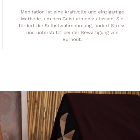
Meditation ist eine kraftvolle und einzigartige
Methode, um den Geist atmen zu lassen! Sie
fördert die Selbstwahrnehmung, lindert Stress
und unterstützt bei der Bewältigung von
Burnout.