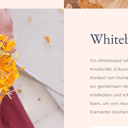
White
Ein Whiteboard ist
Kreativität, Erku
Kontext von Human
wir gemeinsam die
entdecken und er
kann, um von neu
Elemente löschen,